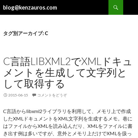
検
blog@kenzauros.com
索
コ
ン
テ
ン
タグ別アーカイブ: C
ツ
へ
移
C言語LIBXML2でXMLドキュ
動
メントを生成して文字列と
して取得する
2015-06-15
コメントをどうぞ
C言語からlibxml2ライブラリを利用して、メモリ上で作成
したXMLドキュメントをXML文字列を生成するメモ。巷に
はファイルからXMLを読み込んだり、XMLをファイルに書
き出す例は多いですが、意外とメモリ上だけでXMLを扱っ