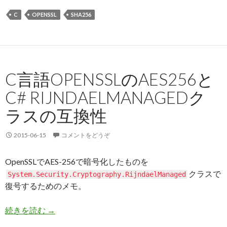
C
OPENSSL
SHA256
C言語OPENSSLのAES256と
C# RIJNDAELMANAGEDク
ラスの互換性
2015-06-15
コメントをどうぞ
OpenSSLでAES-256で暗号化したものを
クラスで
System
.Security
.Cryptography
.RijndaelManaged
復号するためのメモ。
続きを読む
C言語OpenSSLのAES256とC# RijndaelManag
→