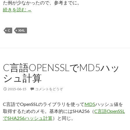
た例が少なかったので、参考までに。
続きを読む
C言語libxml2でXMLドキュメントを生成して
→
C
XML
C言語OPENSSLでMD5ハッ
シュ計算
2015-06-15
コメントをどうぞ
C言語でOpenSSLのライブラリを使って
MD5
ハッシュ値を
取得するためのメモ。基本的にはSHA256（
C言語OpenSSL
でSHA256ハッシュ計算
）と同じ。