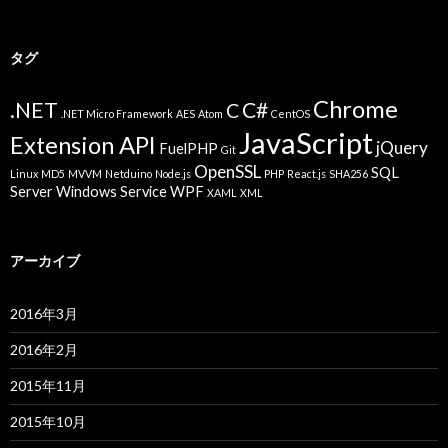
タグ
Chrome
.NET
C#
C
.NET Micro Framework
AES
Atom
CentOS
JavaScript
Extension API
jQuery
FuelPHP
Git
OpenSSL
SQL
Linux
MD5
MVVM
Netduino
Node.js
PHP
React.js
SHA256
Server
Windows Service
WPF
XAML
XML
アーカイブ
2016年3月
2016年2月
2015年11月
2015年10月